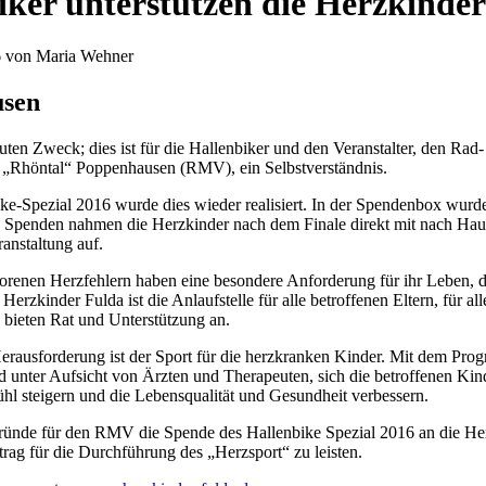
iker unterstützen die Herzkinde
6 von Maria Wehner
sen
uten Zweck; dies ist für die Hallenbiker und den Veranstalter, den Rad
 „Rhöntal“ Poppenhausen (RMV), ein Selbstverständnis.
ke-Spezial 2016 wurde dies wieder realisiert. In der Spendenbox wurde
 Spenden nahmen die Herzkinder nach dem Finale direkt mit nach Hau
anstaltung auf.
orenen Herzfehlern haben eine besondere Anforderung für ihr Leben, 
 Herzkinder Fulda ist die Anlaufstelle für alle betroffenen Eltern, für a
 bieten Rat und Unterstützung an.
erausforderung ist der Sport für die herzkranken Kinder. Mit dem Pr
 unter Aufsicht von Ärzten und Therapeuten, sich die betroffenen Kinde
ühl steigern und die Lebensqualität und Gesundheit verbessern.
Gründe für den RMV die Spende des Hallenbike Spezial 2016 an die Her
trag für die Durchführung des „Herzsport“ zu leisten.